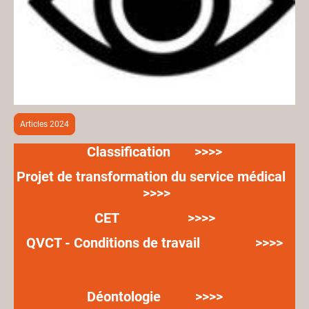
Articles 2024
Classification >>>>
Projet de transformation du service médical
>>>>
CET >>>>
QVCT - Conditions de travail >>>>
Déontologie >>>>