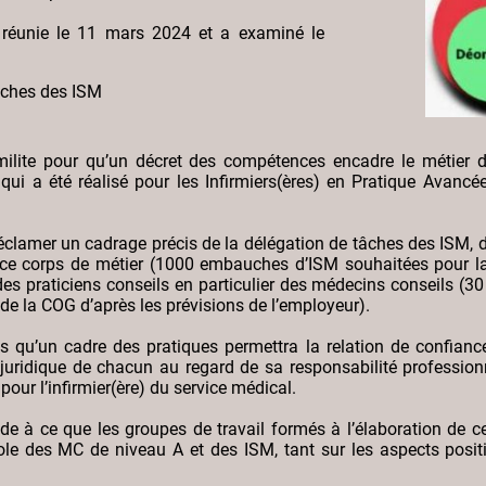
 réunie le 11 mars 2024 et a examiné le
âches des ISM
lite pour qu’un décret des compétences encadre le métier d’I
 qui a été réalisé pour les Infirmiers(ères) en Pratique Avancée
clamer un cadrage précis de la délégation de tâches des ISM, d
ce corps de métier (1000 embauches d’ISM souhaitées pour l
des praticiens conseils en particulier des médecins conseils (30
n de la COG d’après les prévisions de l’employeur).
u’un cadre des pratiques permettra la relation de confianc
 juridique de chacun au regard de sa responsabilité professionn
our l’infirmier(ère) du service médical.
à ce que les groupes de travail formés à l’élaboration de ce
role des MC de niveau A et des ISM, tant sur les aspects positi