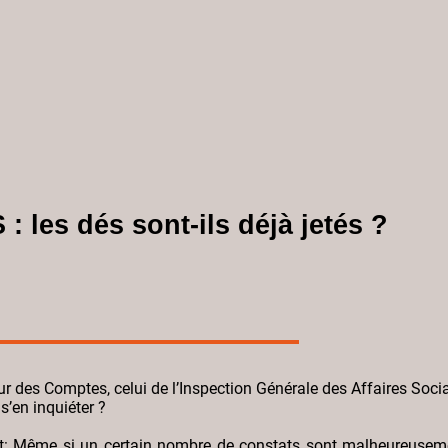
: les dés sont-ils déjà jetés ?
ur des Comptes, celui de l’Inspection Générale des Affaires Soci
s’en inquiéter ?
t
: Même si un certain nombre de constats sont malheureuseme