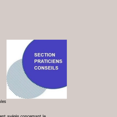
ales
nt avérés concernant le