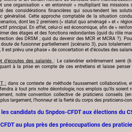
 une organisation « en entonnoir » multipliant les missions
lité des considérations financières qui sous-tendent les solu
lic généralisé. Cette approche comptable de la situation condu
cenarios, dont les 2 premiers (« statut quo aménagé » et « régio
ctif principal. En effet, celui-ci est économique, afin de « renfo
rimer des étages et des fonctions redondantes (quid du rôle m
irection des DRSM ; quid du devenir des MCR et MCRA ?). Pour
 doute de fusionner partiellement (scénario 3), puis totalement 
 est prévu une phase « de concertation et d’écoutes des salarié
t d’écoutes des salariés
: Le calendrier extrêmement serré 
quant à la prise en compte de ces entretiens et laisse penser
T :
dans ce contexte de méthode faussement collaborative, et
fendra à tout prix notre déontologie, nos emplois qu’ils soient re
ement, notre convention collective de praticiens conseils (en 
plus largement, l’honneur et la fierté du corps des praticiens-con
 les candidats du Snpdos-CFDT aux élections du CS
CFDT au plus près des préoccupations des praticie