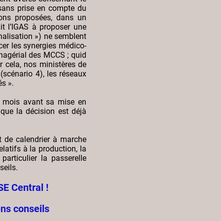
 sans prise en compte du
tions proposées, dans un
it l’IGAS à proposer une
nalisation ») ne semblent
rcer les synergies médico-
anagérial des MCCS ; quid
 cela, nos ministères de
(scénario 4), les réseaux
s ».
(6 mois avant sa mise en
 que la décision est déjà
 de calendrier à marche
latifs à la production, la
particulier la passerelle
seils.
E Central !
ns conseils