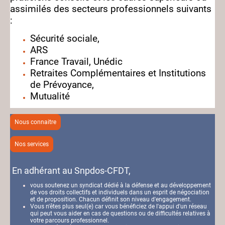
assimilés des secteurs professionnels suivants
:
Sécurité sociale,
ARS
France Travail, Unédic
Retraites Complémentaires et Institutions
de Prévoyance,
Mutualité
Nous connaitre
Nos services
En adhérant au Snpdos-CFDT,
vous soutenez un syndicat dédié à la défense et au développement
de vos droits collectifs et individuels dans un esprit de négociation
et de proposition. Chacun définit son niveau d'engagement.
Vous n'êtes plus seul(e) car vous bénéficiez de l'appui d'un réseau
qui peut vous aider en cas de questions ou de difficultés relatives à
votre parcours professionnel.