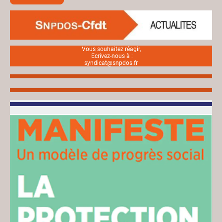
Vous souhaitez réagir,
Ecrivez-nous à :
syndicat@snpdos.fr