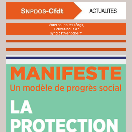
Vous souhaitez réagir,
Ecrivez-nous à :
syndicat@snpdos.fr