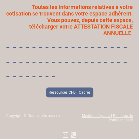
Toutes les informations relatives à votre
cotisation se trouvent dans votre espace adhérent.
Vous pouvez, depuis cette espace,
télécharger votre ATTESTATION FISCALE
ANNUELLE
.
- - - - - - - - - - - - - - - - - - -
- - - - - - - - - - - - - - - - - - -
- - - - - - - -
Ressources CFDT Cadres
Copyright ©. Tous droits réservés.
Mentions légales
|
Politique de
confidentialité