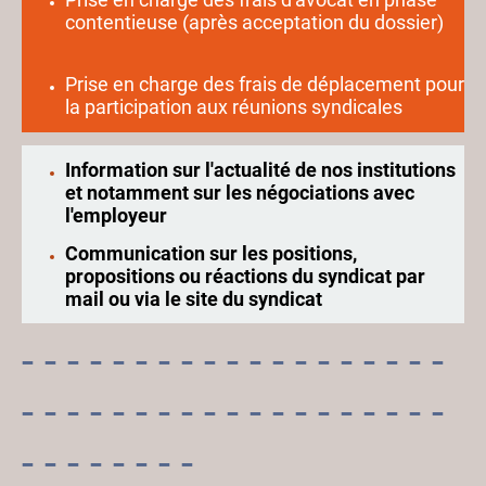
contentieuse (après acceptation du dossier)
Prise en charge des frais de déplacement pour
la participation aux réunions syndicales
Information sur l'actualité de nos institutions
et notamment sur les négociations avec
l'employeur
Communication sur les positions,
propositions ou réactions du syndicat par
mail ou via le site du syndicat
- - - - - - - - - - - - - - - - - - -
- - - - - - - - - - - - - - - - - - -
- - - - - - - -